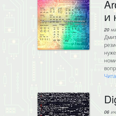
Ar
и 
20 ма
Дмит
рези
нуже
номи
вопр
Чита
Di
06 ию