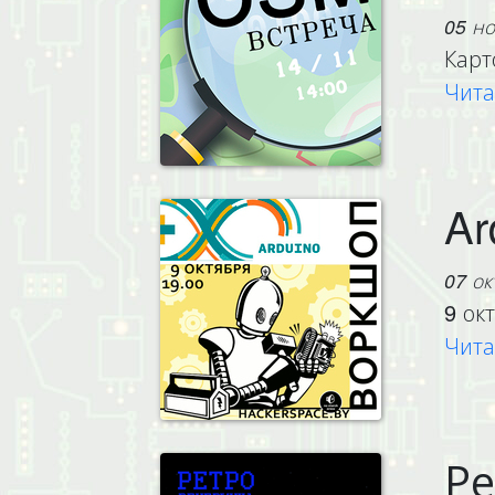
05 но
Карт
Чита
Ar
07 ок
9 ок
Чита
Ре