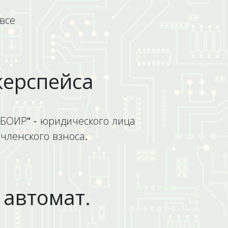
все
керспейса
БОИР" - юридического лица
членского взноса.
 автомат.