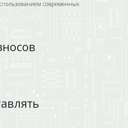
использованием современных
зносов
тавлять