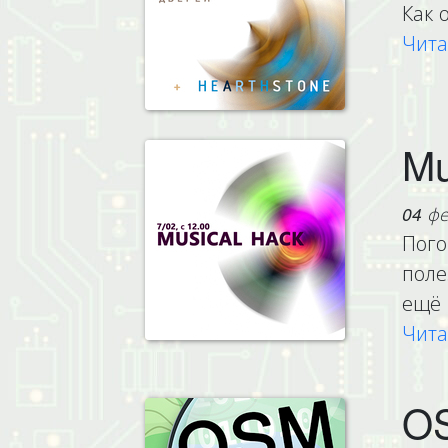
Как 
Чита
Mu
04 фе
Пого
поле
ещё 
Чита
OS