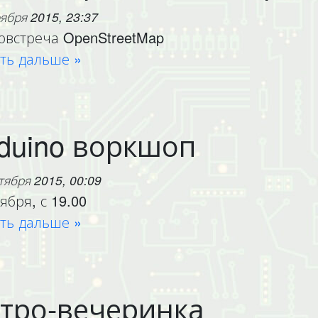
ября 2015, 23:37
овстреча OpenStreetMap
ть дальше »
duino воркшоп
тября 2015, 00:09
тября, с 19.00
ть дальше »
тро-вечеринка