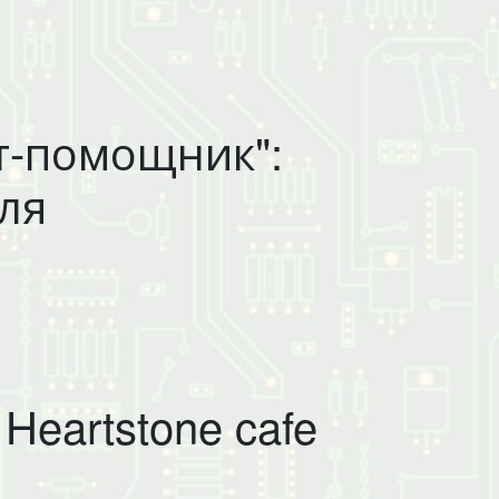
т-помощник":
ля
Heartstone cafe