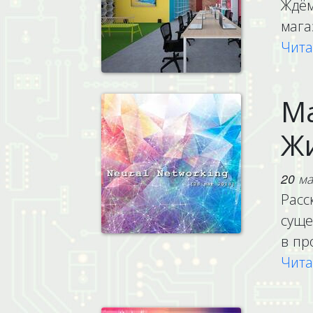
Ждём
мага
Чита
Ма
Жи
20 ма
Расс
суще
в пр
Чита