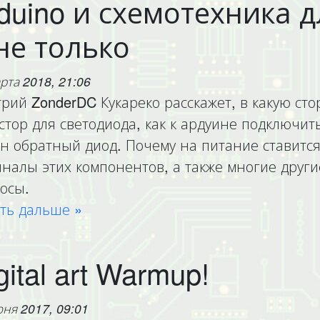
duino и схемотехника
не только
рта 2018, 21:06
рий ZonderDC Кукареко расскажет, в какую стор
стор для светодиода, как к ардуине подключить
н обратный диод. Почему на питание ставится
налы этих компонентов, а также многие друг
осы.
ть дальше »
gital art Warmup!
ня 2017, 09:01