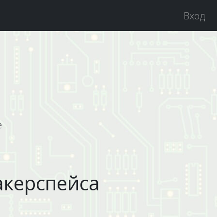
Вход
е
акерспейса