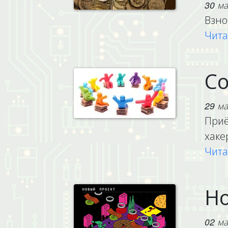
30 ма
Взно
Чита
Со
29 ма
Приё
хаке
Чита
Но
02 ма