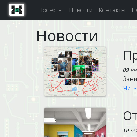
Проекты
Новости
Контакты
Б
Новости
Пр
09 ян
Зани
Чита
От
19 ма