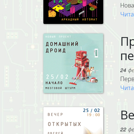
Нова
Чита
Пр
пе
24 фе
Перв
Чита
Ве
22 фе